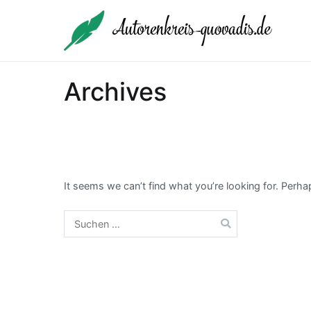
Skip
to
Aut
Surfe
content
Archives
It seems we can’t find what you’re looking for. Perh
Suche
nach: