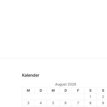
Kalender
August 2026
M
D
M
D
F
S
S
1
2
3
4
5
6
7
8
9